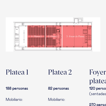
Platea 1
Platea 2
Foyer
plate
188 personas
82 personas
120 pers
(sentada
Mobiliario:
Mobiliario:
270 pers