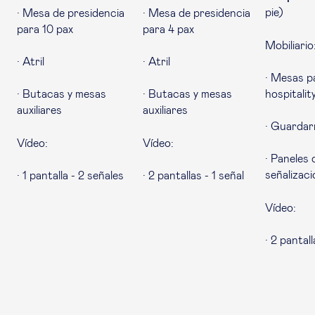
pie)
· Mesa de presidencia
· Mesa de presidencia
para 10 pax
para 4 pax
Mobiliario
· Atril
· Atril
· Mesas p
· Butacas y mesas
· Butacas y mesas
hospitalit
auxiliares
auxiliares
· Guardar
Vídeo:
Vídeo:
· Paneles 
señalizaci
· 1 pantalla - 2 señales
· 2 pantallas - 1 señal
Vídeo:
· 2 pantall