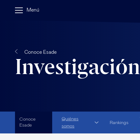
Menú
Conoce Esade
Investigación
Quiénes
Conoce
Rankings
Esade
somos