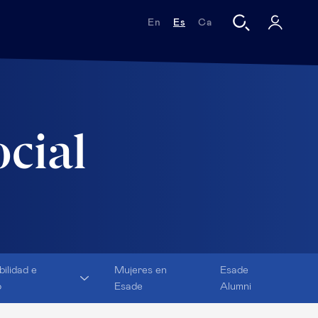
En
Es
Ca
ocial
bilidad e
Mujeres en
Esade
o
Esade
Alumni