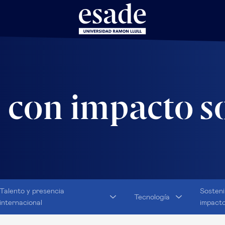
 con impacto s
Talento y presencia
Sosteni
Tecnología
internacional
impact