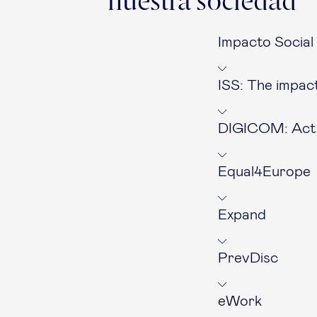
nuestra sociedad
Impacto Social
ISS: The impac
DIGICOM: Activ
Equal4Europe
Expand
PrevDisc
eWork