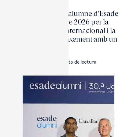
com creixem”
El directiu i antic alumne d’Esade
rep el Premi Esade 2026 per la
seva trajectòria internacional i la
seva visió del creixement amb un
impacte positiu
21 maig, 2026
|
5
minuts de lectura