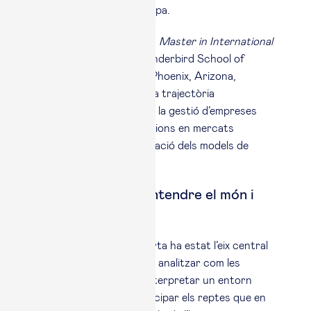
càrrecs directius a Europa.
MBA per Esade i amb un
Master in International
Management
per la Thunderbird School of
Global Management de Phoenix, Arizona,
Laguarta representa una trajectòria
internacional vinculada a la gestió d’empreses
globals, la presa de decisions en mercats
complexos i la transformació dels models de
negoci.
Una jornada per entendre el món i
modelar el futur
La conversa amb Laguarta ha estat l’eix central
d’una jornada dedicada a analitzar com les
organitzacions poden interpretar un entorn
global més complex i anticipar els reptes que en