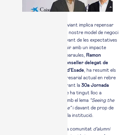
"Guanyar en un món canviant implica repensar
com creixem: preparar el nostre model de negoci
per al futur, anar per davant de les expectatives
del consumidor i construir amb un impacte
positiu”. Amb aquestes paraules,
Ramon
Laguarta
,
president i conseller delegat de
PepsiCo i antic alumne d’Esade
, ha resumit els
reptes del lideratge empresarial actual en rebre
el
Premi Esade 2026
durant la
30a Jornada
Anual Esade Alumni
, que ha tingut lloc a
l’Auditori de Barcelona amb el lema
“Seeing the
world, shaping the future”
i davant de prop de
1.000 antics alumnes de la institució.
El guardó, impulsat per la comunitat
d’alumni