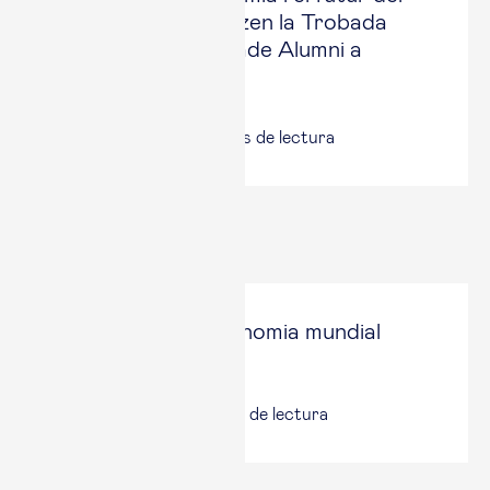
treball protagonitzen la Trobada
Internacional d’Esade Alumni a
Londres
12 jun, 2026
|
6
minuts de lectura
Últims articles
L’estretor de l’economia mundial
El Punt Avui
3 jun, 2026
|
4
minuts de lectura