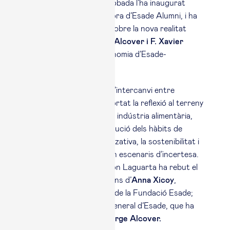
marcaran el futur. La trobada l’ha inaugurat
Patricia Valentí,
directora d’Esade Alumni, i ha
comptat amb un diàleg sobre la nova realitat
geopolítica entre
Jorge Alcover i F. Xavier
Mena
, catedràtic d’Economia d’Esade-
Universitat Ramon Llull.
A partir d’aquest marc, l’intercanvi entre
Alcover i Laguarta ha portat la reflexió al terreny
de l’empresa global i de la indústria alimentària,
amb qüestions com l’evolució dels hàbits de
consum, l’agilitat organitzativa, la sostenibilitat i
la capacitat de créixer en escenaris d’incertesa.
Després del diàleg, Ramon Laguarta ha rebut el
Premi Esade 2026 de mans d’
Anna Xicoy
,
presidenta del Patronat de la Fundació Esade;
Daniel Traça,
director general d’Esade, que ha
clausurat la jornada, i
Jorge Alcover.