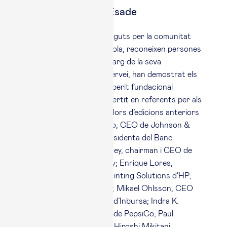
Sobre els Premis Esade
Els Premis Esade, promoguts per la comunitat
d’antics alumnes de l’escola, reconeixen persones
i organitzacions que, al llarg de la seva
trajectòria, activitat o servei, han demostrat els
valors que defineixen l’esperit fundacional
d’Esade i que s’han convertit en referents per als
altres. Entre els guanyadors d’edicions anteriors
s’inclouen Joaquín Duato, CEO de Johnson &
Johnson; Ana Botín, presidenta del Banc
Santander; James Quincey, chairman i CEO de
The Coca-Cola Company; Enrique Lores,
president d’Imaging & Printing Solutions d’HP;
Pablo Isla, CEO d’Inditex; Mikael Ohlsson, CEO
d’Ikea; Carlos Slim, CEO d’Inbursa; Indra K.
Nooyi, presidenta i CEO de PepsiCo; Paul
Polman, CEO d’Unilever; Hiroshi Mikitani,