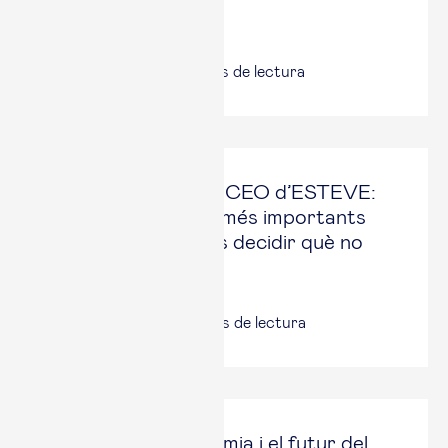
organitzacions
17 jun, 2026
|
5
minuts de lectura
Staffan Schüberg, CEO d’ESTEVE:
“Un dels aspectes més importants
d’una estratègia és decidir què no
faràs”
16 jun, 2026
|
4
minuts de lectura
La IA, la geoeconomia i el futur del