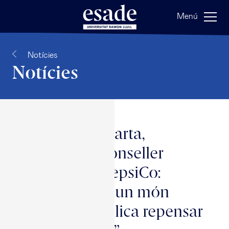
Menú
Notícies
Notícies
Ramon Laguarta,
president i conseller
delegat de PepsiCo:
“Guanyar en un món
canviant implica repensar