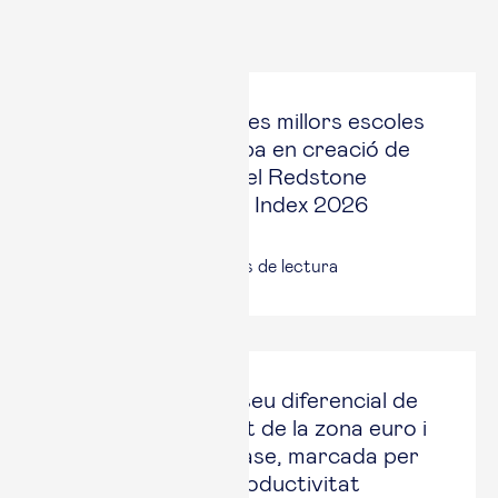
Últimes notícies
Esade, entre les tres millors escoles
de negocis d’Europa en creació de
start-ups, segons el Redstone
University Startup Index 2026
21 jul., 2026
|
4
minuts de lectura
Espanya manté el seu diferencial de
creixement enfront de la zona euro i
encara una nova fase, marcada per
la cerca de més productivitat