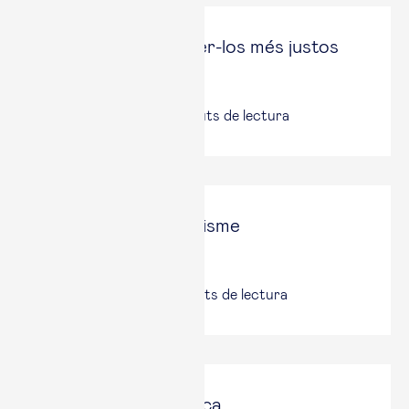
Algorismes: com fer-los més justos
Ara
16 maig, 2026
|
3
minuts de lectura
Contra tot pessimisme
El Punt Avui
18 nov., 2025
|
5
minuts de lectura
Incertesa econòmica