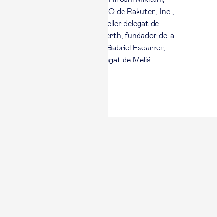
fundador, president i CEO de Rakuten, Inc.;
Gonzalo Gortázar, conseller delegat de
CaixaBank; Niklas Adalberth, fundador de la
Norrsken Foundation, i Gabriel Escarrer,
president i conseller delegat de Meliá.
Compartir
Facebook
Twitter
Linked in
Copiar enllaç
Copiat