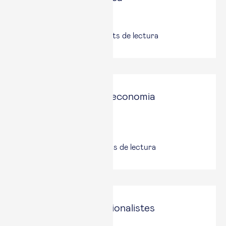
El Punt Avui
31 oct., 2025
|
4
minuts de lectura
El joc de miralls a l’economia
occidental
Via Empresa
11 set., 2025
|
5
minuts de lectura
Ecologia per a nacionalistes