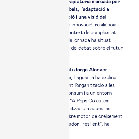
d’Esade
,
reconeix una trajectòria marcada per
la gestió de negocis globals, l’adaptació a
mercats en transformació i una visió del
creixement
que combina innovació, resiliència i
impacte positiu. En un context de complexitat
econòmica i geopolítica, la jornada ha situat
aquests reptes al centre del debat sobre el futur
de les organitzacions.
Durant una conversa amb
Jorge Alcover
,
president d’Esade Alumni, Laguarta ha explicat
que PepsiCo està ajustant l’organització a les
noves expectatives de consum i a un entorn
empresarial més exigent. “A PepsiCo estem
adaptant la nostra organització a aquestes
realitats, fent que el nostre motor de creixement
sigui més àgil, transformador i resilient”, ha
afirmat.