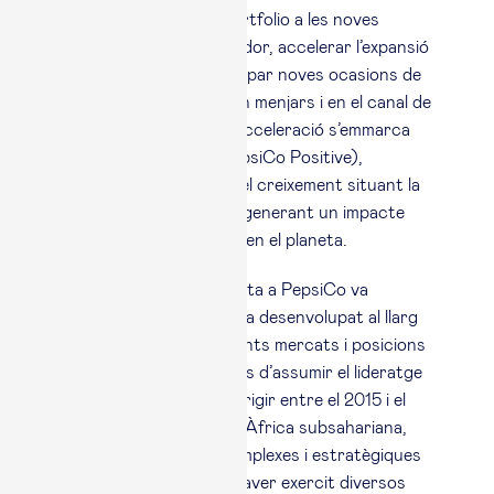
prioritats: adaptar el portfolio a les noves
necessitats del consumidor, accelerar l’expansió
internacional i desenvolupar noves ocasions de
consum, especialment en menjars i en el canal de
fora de la llar. Aquesta acceleració s’emmarca
dins la visió de pep+ (PepsiCo Positive),
l’estratègia que impulsa el creixement situant la
sostenibilitat al centre i generant un impacte
positiu en les persones i en el planeta.
La trajectòria de Laguarta a PepsiCo va
començar l’any 1996 i s’ha desenvolupat al llarg
de tres dècades a diferents mercats i posicions
de responsabilitat. Abans d’assumir el lideratge
global de l’empresa, va dirigir entre el 2015 i el
2017 la regió d’Europa i l’Àfrica subsahariana,
una de les àrees més complexes i estratègiques
de PepsiCo, després d’haver exercit diversos