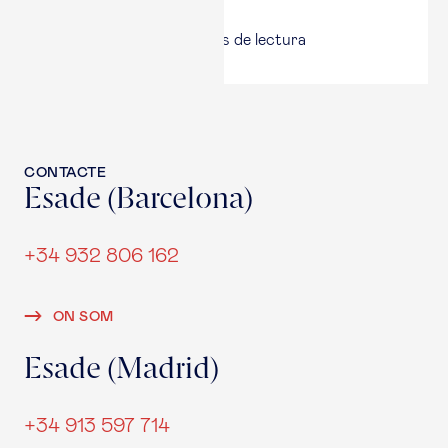
El Punt Avui
4 set., 2025
|
5
minuts de lectura
CONTACTE
Esade (Barcelona)
+34 932 806 162
ON SOM
Esade (Madrid)
+34 913 597 714