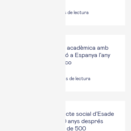
14 jul., 2026
|
7
minuts de lectura
Esade, la institució acadèmica amb
més bona reputació a Espanya l’any
2026, segons Merco
25 jun, 2026
|
2
minuts de lectura
La iniciativa d’impacte social d’Esade
Alumni compleix 20 anys després
d’acompanyar més de 500