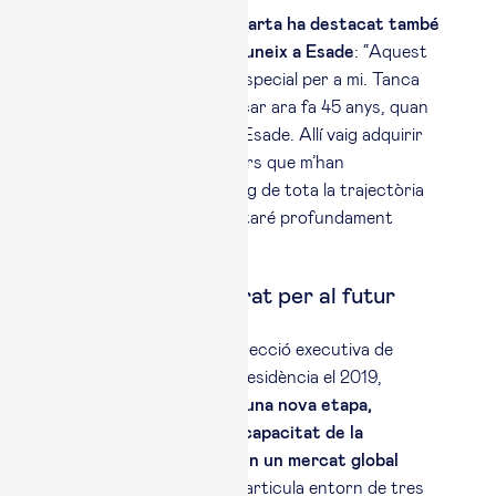
En recollir el premi,
Laguarta ha destacat també
el vincle personal que l’uneix a Esade
: “Aquest
reconeixement és molt especial per a mi. Tanca
un cercle que va començar ara fa 45 anys, quan
vaig iniciar els estudis a Esade. Allí vaig adquirir
unes habilitats i uns valors que m’han
acompanyat i guiat al llarg de tota la trajectòria
professional. Sempre estaré profundament
agraït a Esade.”
Creixement preparat per al futur
Des que va assumir la direcció executiva de
PepsiCo l’any 2018 i la presidència el 2019,
Laguarta n’ha impulsat una nova etapa,
orientada a reforçar la capacitat de la
companyia per créixer en un mercat global
canviant
. L’estratègia s’articula entorn de tres