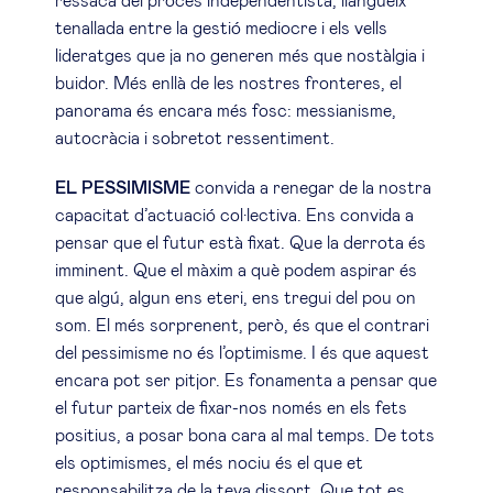
ressaca del procés independentista, llangueix
tenallada entre la gestió mediocre i els vells
lideratges que ja no generen més que nostàlgia i
buidor. Més enllà de les nostres fronteres, el
panorama és encara més fosc: messianisme,
autocràcia i sobretot ressentiment.
EL PESSIMISME
convida a renegar de la nostra
capacitat d’actuació col·lectiva. Ens convida a
pensar que el futur està fixat. Que la derrota és
imminent. Que el màxim a què podem aspirar és
que algú, algun ens eteri, ens tregui del pou on
som. El més sorprenent, però, és que el contrari
del pessimisme no és l’optimisme. I és que aquest
encara pot ser pitjor. Es fonamenta a pensar que
el futur parteix de fixar-nos només en els fets
positius, a posar bona cara al mal temps. De tots
els optimismes, el més nociu és el que et
responsabilitza de la teva dissort. Que tot es