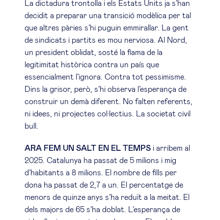
La dictadura trontolla i els Estats Units ja s’han
decidit a preparar una transició modèlica per tal
que altres pàries s’hi puguin emmirallar. La gent
de sindicats i partits es mou nerviosa. Al Nord,
un president oblidat, sosté la flama de la
legitimitat històrica contra un país que
essencialment l’ignora. Contra tot pessimisme.
Dins la grisor, però, s’hi observa l’esperança de
construir un demà diferent. No falten referents,
ni idees, ni projectes col·lectius. La societat civil
bull.
ARA FEM UN SALT EN EL TEMPS
i arribem al
2025. Catalunya ha passat de 5 milions i mig
d’habitants a 8 milions. El nombre de fills per
dona ha passat de 2,7 a un. El percentatge de
menors de quinze anys s’ha reduït a la meitat. El
dels majors de 65 s’ha doblat. L’esperança de