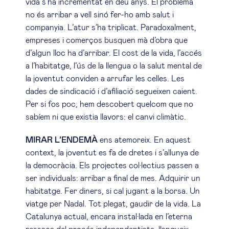
vida s’ha incrementat en deu anys. El problema
no és arribar a vell sinó fer-ho amb salut i
companyia. L’atur s’ha triplicat. Paradoxalment,
empreses i comerços busquen mà d’obra que
d’algun lloc ha d’arribar. El cost de la vida, l’accés
a l’habitatge, l’ús de la llengua o la salut mental de
la joventut conviden a arrufar les celles. Les
dades de sindicació i d’afiliació segueixen caient.
Per si fos poc, hem descobert quelcom que no
sabíem ni que existia llavors: el canvi climàtic.
MIRAR L’ENDEMÀ
ens atemoreix. En aquest
context, la joventut es fa de dretes i s’allunya de
la democràcia. Els projectes col·lectius passen a
ser individuals: arribar a final de mes. Adquirir un
habitatge. Fer diners, si cal jugant a la borsa. Un
viatge per Nadal. Tot plegat, gaudir de la vida. La
Catalunya actual, encara instal·lada en l’eterna