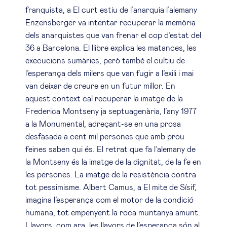
franquista, a El curt estiu de l’anarquia l’alemany
Enzensberger va intentar recuperar la memòria
dels anarquistes que van frenar el cop d’estat del
36 a Barcelona. El llibre explica les matances, les
execucions sumàries, però també el cultiu de
l’esperança dels milers que van fugir a l’exili i mai
van deixar de creure en un futur millor. En
aquest context cal recuperar la imatge de la
Frederica Montseny ja septuagenària, l’any 1977
a la Monumental, adreçant-se en una prosa
desfasada a cent mil persones que amb prou
feines saben qui és. El retrat que fa l’alemany de
la Montseny és la imatge de la dignitat, de la fe en
les persones. La imatge de la resistència contra
tot pessimisme. Albert Camus, a El mite de Sísif,
imagina l’esperança com el motor de la condició
humana, tot empenyent la roca muntanya amunt.
Llavors, com ara, les llavors de l’esperança són al