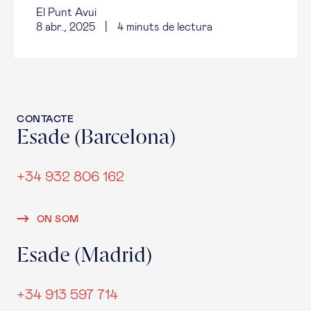
El Punt Avui
8 abr., 2025
|
4
minuts de lectura
CONTACTE
Esade (Barcelona)
+34 932 806 162
ON SOM
Esade (Madrid)
+34 913 597 714