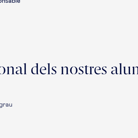
onsable
ional dels nostres al
grau