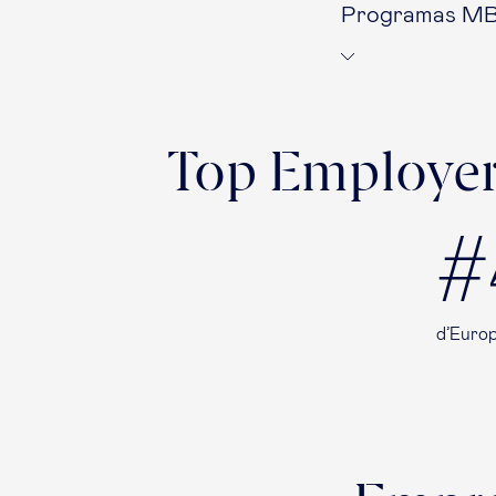
Programas M
Top Employer
#
d’Europ