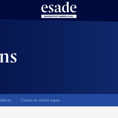
ns
udiants
Coneix el nostre equip