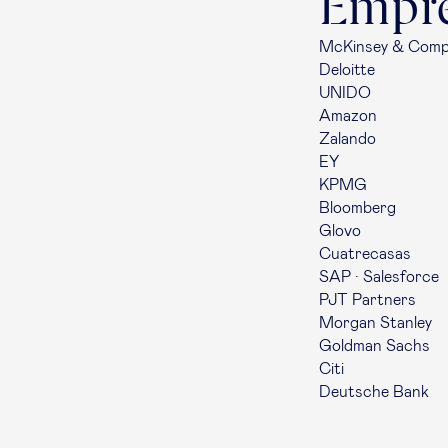
Empre
McKinsey & Com
Deloitte
UNIDO
Amazon
Zalando
EY
KPMG
Bloomberg
Glovo
Cuatrecasas
SAP · Salesforce
PJT Partners
Morgan Stanley
Goldman Sachs
Citi
Deutsche Bank