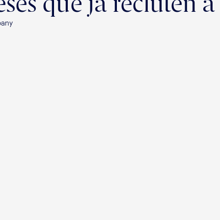
ses que ja recluten a
pany