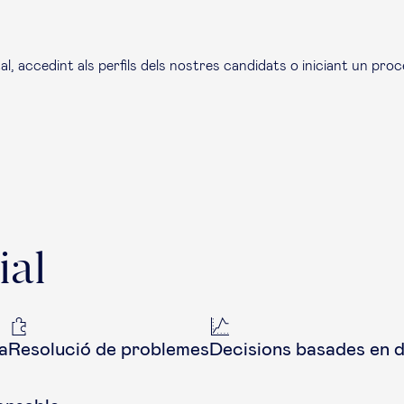
l, accedint als perfils dels nostres candidats o iniciant un pro
ial
a
Resolució de problemes
Decisions basades en 