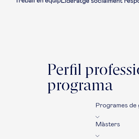
Treball en equip
Lideratge socialment resp
Perfil profess
programa
Programes de 
Màsters