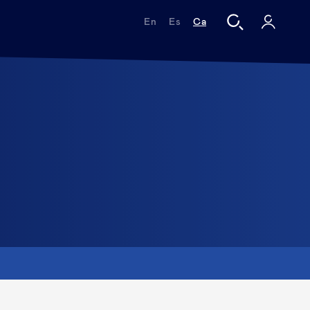
En
Es
Ca