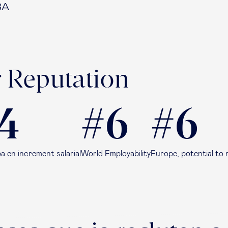
BA
 Reputation
4
#6
#6
a en increment salarial
World Employability
Europe, potential to