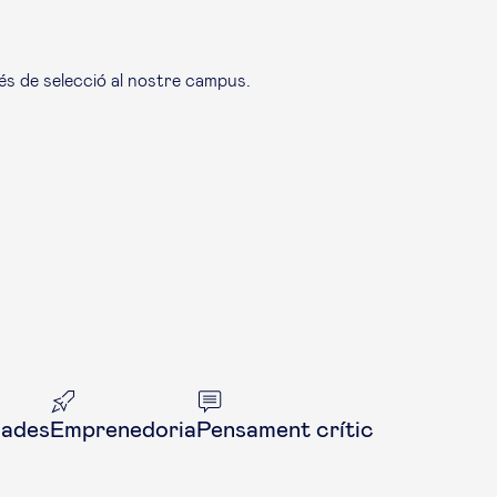
cés de selecció al nostre campus.
dades
Emprenedoria
Pensament crític