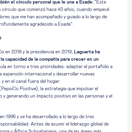
ién el vínculo personal que le une a Esade:
“Este
un círculo que comenzó hace 45 años, cuando empecé
valores que me han acompañado y guiado a lo largo de
 profundamente agradecido a Esade”.
o
Co en 2018 y la presidencia en 2019,
Laguarta ha
la capacidad de la compañía para crecer en un
ula en torno a tres prioridades: adaptar el portafolio a
a expansión internacional y desarrollar nuevas
 en el canal fuera del hogar.
PepsiCo Positive), la estrategia que impulsar el
ro y generando un impacto positivo en las personas y el
 1996 y se ha desarrollado a lo largo de tres
ponsabilidad. Antes de asumir el liderazgo global de
Europa y África Subsahariana, una de las áreas más