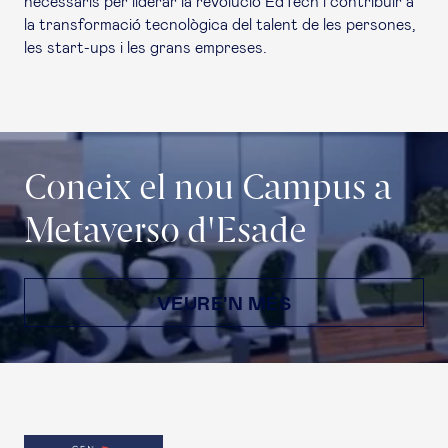
necessaris per liderar la revolució
EdTech
i contribuir a
la transformació tecnològica del talent de les persones,
les
start-ups
i les grans empreses.
Coneix el nou Campus a
Metaverso d'Esade
VEURE'N MÉS