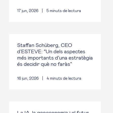
17 jun, 2026
|
5
minuts de lectura
Staffan Schüberg, CEO
d’ESTEVE: “Un dels aspectes
més importants d’una estratègia
és decidir què no faràs”
16 jun, 2026
|
4
minuts de lectura
La IA, la geoeconomia i el futur