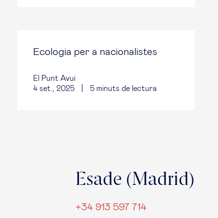
Ecologia per a nacionalistes
El Punt Avui
4 set., 2025
|
5
minuts de lectura
Esade (Madrid)
+34 913 597 714