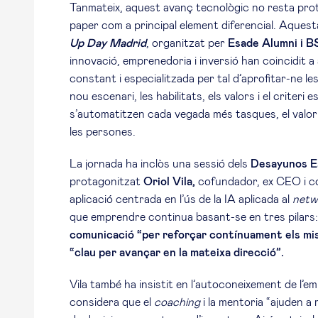
Tanmateix, aquest avanç tecnològic no resta prota
paper com a principal element diferencial. Aquesta
Up Day Madrid
, organitzat per
Esade Alumni i B
innovació, emprenedoria i inversió han coincidit a
constant i especialitzada per tal d’aprofitar-ne l
nou escenari, les habilitats, els valors i el criter
s’automatitzen cada vegada més tasques, el valor 
les persones.
La jornada ha inclòs una sessió dels
Desayunos E
protagonitzat
Oriol Vila,
cofundador, ex CEO i co
aplicació centrada en l’ús de la IA aplicada al
netw
que emprendre continua basant-se en tres pilars
comunicació “per reforçar contínuament els mis
“clau per avançar en la mateixa direcció”.
Vila també ha insistit en l’autoconeixement de l’
considera que el
coaching
i la mentoria “ajuden a 