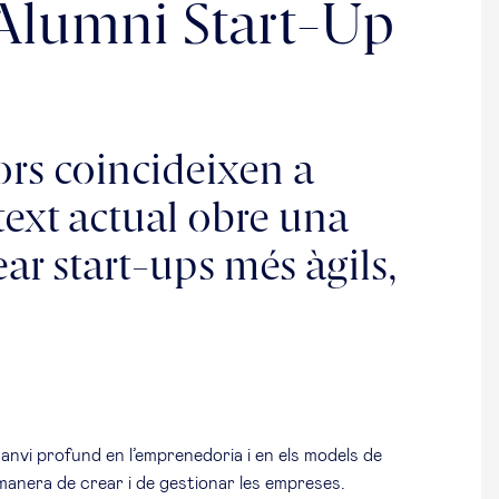
e Alumni Start-Up
rs coincideixen a
text actual obre una
ear start-ups més àgils,
 canvi profund en l’emprenedoria i en els models de
 manera de crear i de gestionar les empreses.