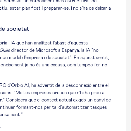
, ha defensat un enfocament més estructurat del
ctiu, estar planificat i preparar-se, i no s’ha de deixar a
de societat
a i IA que han analitzat l’abast d’aquesta
Skills
director de Microsoft a Espanya, la IA “no
 nou model d’empresa i de societat”. En aquest sentit,
esconeixement ja no és una excusa, com tampoc fer-ne
RO d’Orbio AI, ha advertit de la desconnexió entre el
itzacions: “Moltes empreses creuen que n’hi ha prou a
r.” Considera que el context actual exigeix un canvi de
ontinuar formant-nos per tal d’automatitzar tasques
pensament.”
r