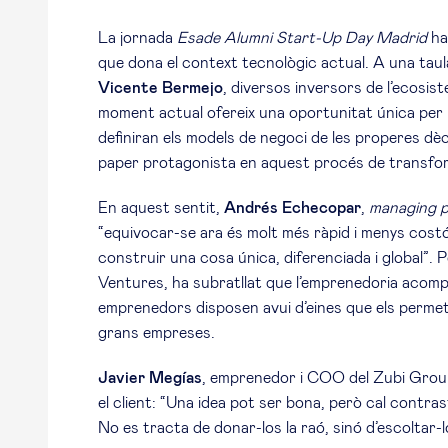
La jornada
Esade Alumni Start-Up Day Madrid
ha
que dona el context tecnològic actual. A una tau
Vicente Bermejo
, diversos inversors de l’ecosis
moment actual ofereix una oportunitat única per i
definiran els models de negoci de les properes dè
paper protagonista en aquest procés de transfo
En aquest sentit,
Andrés Echecopar
,
managing p
“equivocar-se ara és molt més ràpid i menys cost
construir una cosa única, diferenciada i global”. 
Ventures, ha subratllat que l’emprenedoria acompl
emprenedors disposen avui d’eines que els permet
grans empreses.
Javier Megías
, emprenedor i COO del Zubi Group
el client: “Una idea pot ser bona, però cal contrasta
No es tracta de donar-los la raó, sinó d’escoltar-l