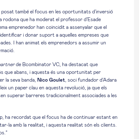
 posat també el focus en les oportunitats d’inversió
la rodona que ha moderat el professor d’Esade
tema emprenedor han coincidit a assenyalar que el
dentificar i donar suport a aquelles empreses que
cades. I han animat els emprenedors a assumir un
rmació.
artner
de Bcombinator VC, ha destacat que
ós que abans, i aquesta és una oportunitat per
Per la seva banda,
Nico Goulet
, soci fundador d’Adara
eix un paper clau en aquesta revolució, ja que els
en superar barreres tradicionalment associades a les
, ha recordat que el focus ha de continuar estant en
r-la amb la realitat, i aquesta realitat són els clients.
os.”