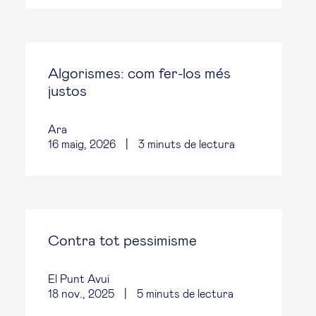
Algorismes: com fer-los més
justos
Ara
16 maig, 2026
|
3
minuts de lectura
Contra tot pessimisme
El Punt Avui
18 nov., 2025
|
5
minuts de lectura