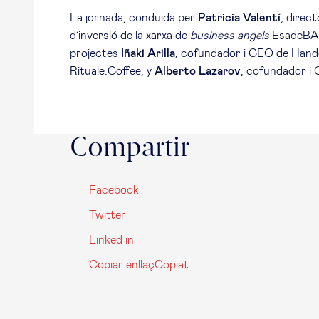
La jornada, conduïda per
Patricia Valentí
, direc
d’inversió de la xarxa de
business angels
EsadeBAN
projectes
Iñaki Arilla,
cofundador i CEO de Hander
Rituale.Coffee, y
Alberto Lazarov
, cofundador i
Compartir
Facebook
Twitter
Linked in
Copiar enllaç
Copiat