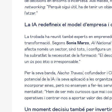
de decisions en entorns d’incertesa. Així mateix
networking
: “Perquè sigui útil, ha de tenir un obje
l’atzar.”
La IA redefineix el model d’empresa i 
La trobada ha reunit també experts en emprenedori
transformació. Segons
Sonia Marzo
,
AI National 
afecta només un sector, sinó tots, i configura un
ha subratllat la necessitat de la formació: “El d
un ús poc ètic o irresponsable.”
Per la seva banda,
Nacho Travesí
, cofundador i C
potencial de la IA i la seva aplicació a les organ
incorporar eines, però no ensenyen a fer-les servi
mentalitat: “Hem de ser més curiosos que mai i c
operatives i centrar-nos a aportar valor des del 
Un moment decisiu també per inverti