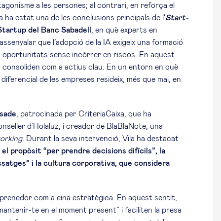
gonisme a les persones; al contrari, en reforça el
 ha estat una de les conclusions principals de l’
Start-
Startup del Banc Sabadell
, en què experts en
 assenyalar que l’adopció de la IA exigeix una formació
es oportunitats sense incórrer en riscos. En aquest
i es consoliden com a actius clau. En un entorn en què
diferencial de les empreses resideix, més que mai, en
sade
, patrocinada per CriteriaCaixa, que ha
nseller d’Holaluz, i creador de BlaBlaNote, una
orking
. Durant la seva intervenció, Vila ha destacat
:
el propòsit “per prendre decisions difícils”, la
satges” i la cultura corporativa, que considera
emprenedor com a eina estratègica. En aquest sentit,
mantenir-te en el moment present” i faciliten la presa