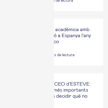
14 jul., 2026
|
7
minuts de lectura
Esade, la institució acadèmica amb
més bona reputació a Espanya l’any
2026, segons Merco
25 jun, 2026
|
2
minuts de lectura
Staffan Schüberg, CEO d’ESTEVE:
“Un dels aspectes més importants
d’una estratègia és decidir què no
faràs”