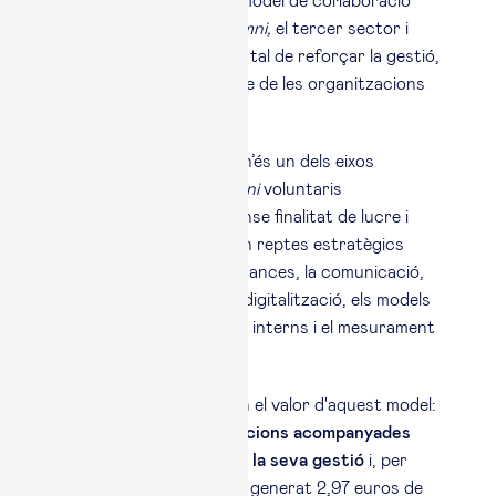
s'ha consolidat com un model de col·laboració
entre la comunitat d’
alumni,
el tercer sector i
l'entorn empresarial, per tal de reforçar la gestió,
la sostenibilitat i l'impacte de les organitzacions
socials.
La consultoria solidària n’és un dels eixos
principals. Equips d'
alumni
voluntaris
acompanyen entitats sense finalitat de lucre i
emprenedories socials en reptes estratègics
com la planificació, les finances, la comunicació,
els recursos humans, la digitalització, els models
de negoci, els processos interns i el mesurament
de l'impacte.
Els resultats reflecteixen el valor d'aquest model:
el 65% de les organitzacions acompanyades
afirmen que han millorat la seva gestió
i, per
cada euro invertit, s'han generat 2,97 euros de