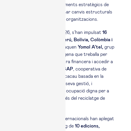
desenvolupa acompanyaments estratègics de
tres anys per tal d’impulsar canvis estructurals
en la sostenibilitat de les organitzacions.
Durant el curs 2025-2026, s’han impulsat
16
projectes a Mèxic, el Perú, Bolívia, Colòmbia i
Gàmbia
. Entre ells, destaquen
Yomol A’tel,
grup
d’economia solidària indígena que treballa per
enfortir la seva estructura financera i accedir a
nous mercats;
APPROCAP
, cooperativa de
famílies productores de cacau basada en la
professionalització de la seva gestió, i
Innovaplast,
que genera ocupació digna per a
dones vulnerables a través del reciclatge de
plàstics.
A més, els hackatons internacionals han aplegat
més de
350
alumni
al llarg de
10 edicions,