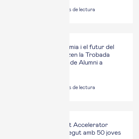
16 jun, 2026
|
4
minuts de lectura
La IA, la geoeconomia i el futur del
treball protagonitzen la Trobada
Internacional d’Esade Alumni a
Londres
12 jun, 2026
|
6
minuts de lectura
El Barcelona Talent Accelerator
inicia el seu recorregut amb 50 joves