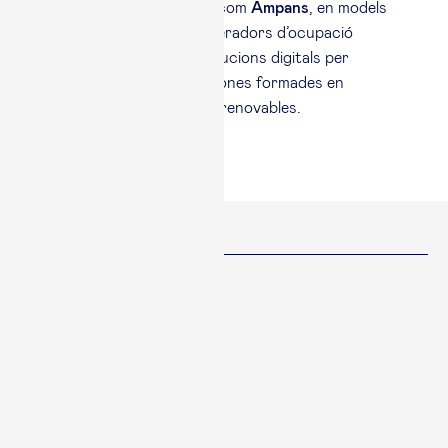
treballant amb entitats com
Ampans
, en models
d’economia circular generadors d’ocupació
inclusiva, i
Mbolo
, en solucions digitals per
amplificar la veu de les dones formades en
tecnologia i en energies renovables.
Compartir
Facebook
Twitter
Linked in
Copiar enllaç
Copiat
Últimes notícies