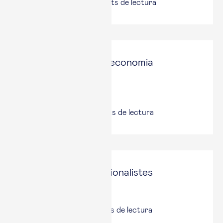
31 oct., 2025
|
4
minuts de lectura
El joc de miralls a l’economia
occidental
Via Empresa
11 set., 2025
|
5
minuts de lectura
Ecologia per a nacionalistes
El Punt Avui
4 set., 2025
|
5
minuts de lectura