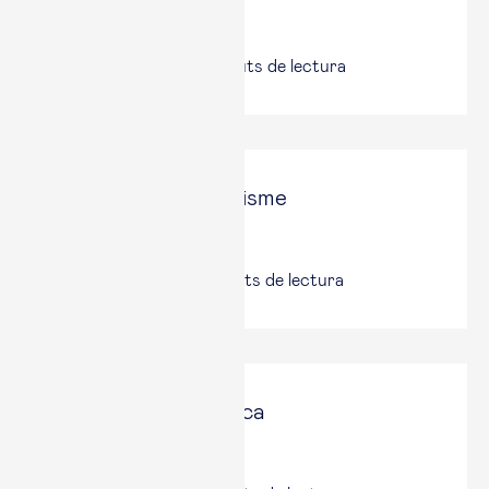
Ara
16 maig, 2026
|
3
minuts de lectura
Contra tot pessimisme
El Punt Avui
18 nov., 2025
|
5
minuts de lectura
Incertesa econòmica
El Punt Avui