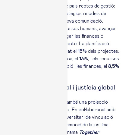
en alguns dels seus principals reptes de gestió:
des de definir plans estratègics i models de
negoci fins a millorar la seva comunicació,
professionalitzar els recursos humans, avançar
en la digitalització, reforçar les finances o
mesurar millor el seu impacte. La planificació
estratègica ha concentrat el
15%
dels projectes;
la comunicació estratègica, el
13%
, i els recursos
humans, la comercialització i les finances, el
8,5%
cadascun.
Abast internacional i justícia global
Esade Alumni Social té també una projecció
internacional consolidada. En col·laboració amb
Esade SUD
, el servei universitari de vinculació
amb la comunitat i de promoció de la justícia
global de l’escola, el programa
Together