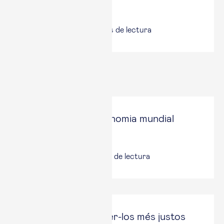
d’alt potencial
11 jun, 2026
|
3
minuts de lectura
Últims articles
L’estretor de l’economia mundial
El Punt Avui
3 jun, 2026
|
4
minuts de lectura
Algorismes: com fer-los més justos