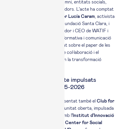
jornada que ha reunit alumni, entitats socials,
professionals i col·laboradors. L'acte ha comptat
amb la participació de
Sor Lucía Caram
, activista
social i fundadora de la Fundació Santa Clara, i
Emilio Doménech
, fundador i CEO de WATIF i
referent en innovació informativa i comunicació
digital, que han reflexionat sobre el paper de les
comunitats, les xarxes de col·laboració i el
lideratge amb propòsit en la transformació
social.
Projectes d’impacte impulsats
durant el curs 2025-2026
En aquest acte, s’ha presentat també el
Club for
Social Change
, una comunitat oberta, impulsada
per Esade Alumni, junt amb l
'Institut d'Innovació
Social d’Esade
, el
Esade Center for Social