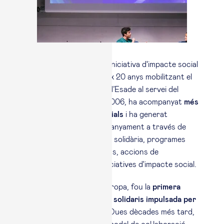
Esade Alumni Social
, la iniciativa d'impacte social
d’
Esade Alumni,
compleix 20 anys mobilitzant el
talent d'antics alumnes d’Esade al servei del
tercer sector. Des del 2006, ha acompanyat
més
500 organitzacions socials
i ha generat
200.000 hores d'acompanyament a través de
projectes de consultoria solidària, programes
internacionals, hackatons, accions de
sensibilització i altres iniciatives d'impacte social.
Pionera a Espanya i a Europa, fou la
primera
iniciativa de consultors solidaris
impulsada per
una escola de negocis
. Dues dècades més tard,