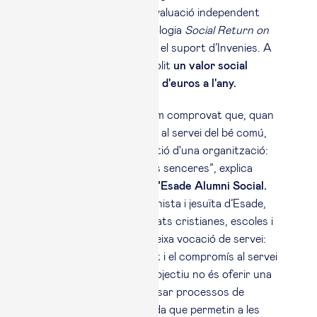
retorn social, segons l'avaluació independent
realitzada amb la metodologia
Social Return on
Investment
(SROI)
,
amb el suport d’Invenies. A
més, el programa ha assolit
un valor social
integrat de 2,95 milions d'euros a l'any.
“En aquests 20 anys, hem comprovat que, quan
el talent directiu es posa al servei del bé comú,
no tan sols millora la gestió d'una organització:
s'enforteixen comunitats senceres”, explica
Isabel Rallo, directora d’Esade Alumni Social.
“Des de la tradició humanista i jesuïta d’Esade,
compartim amb comunitats cristianes, escoles i
entitats socials una mateixa vocació de servei:
mobilitzar el coneixement i el compromís al servei
del bé comú. El nostre objectiu no és oferir una
ajuda puntual, sinó impulsar processos de
transformació sostinguda que permetin a les