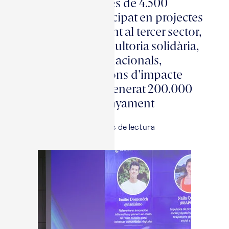
Des del 2006, més de 4.500
alumni han participat en projectes
d’acompanyament al tercer sector,
activitats de consultoria solidària,
programes internacionals,
hackatons i accions d’impacte
social, que han generat 200.000
hores d’acompanyament
17 jun, 2026
|
5
minuts de lectura