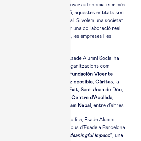
entitats enfortir-se, guanyar autonomia i ser més
sostenibles. Al cap i a la fi, aquestes entitats són
la garantia de la pau social. Si volem una societat
harmoniosa, hi ha d’haver una col·laboració real
entre les entitats socials, les empreses i les
institucions.”
Al llarg d'aquests anys, Esade Alumni Social ha
acompanyat entitats i organitzacions com
Unicef, Greenpeace
, la
Fundación Vicente
Ferrer
, la
Fundación Hazloposible
,
Càritas
, la
Creu Roja
, la
Fundació Èxit, Sant Joan de Déu
,
la
Fundació Iluro, ASSÍS Centre d’Acollida,
Save the Children
i
Dream Nepal
, entre d’altres.
Per commemorar aquesta fita, Esade Alumni
Social ha celebrat al campus d’Esade a Barcelona
la trobada
“20 anys de
Meaningful Impact
”,
una