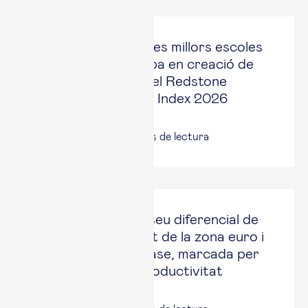
Esade, entre les tres millors escoles
de negocis d’Europa en creació de
start-ups, segons el Redstone
University Startup Index 2026
21 jul., 2026
|
4
minuts de lectura
Espanya manté el seu diferencial de
creixement enfront de la zona euro i
encara una nova fase, marcada per
la cerca de més productivitat