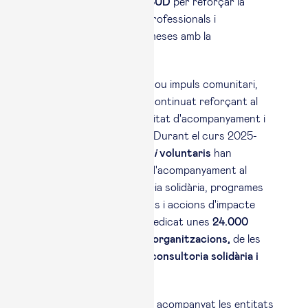
Impact (ECSI) i Esade SUD
per reforçar la
connexió entre
alumni,
professionals i
organitzacions compromeses amb la
transformació social.
Paral·lelament a aquest nou impuls comunitari,
Esade Alumni Social ha continuat reforçant al
darrer curs la seva activitat d'acompanyament i
suport al tercer sector. Durant el curs 2025-
2026, més de
600
alumni
voluntaris
han
participat en projectes d'acompanyament al
tercer sector, consultoria solidària, programes
internacionals, hackatons i accions d'impacte
social. En conjunt, han dedicat unes
24.000
hores
a acompanyar
60 organitzacions,
de les
quals
42 han rebut una consultoria solidària i
gratuïta.
Els
alumni
voluntaris han acompanyat les entitats