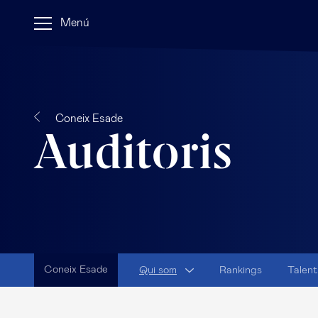
Menú
Coneix Esade
Auditoris
Coneix Esade
Qui som
Rankings
Talent