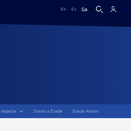
En
Es
Ca
i impacte
Dones a Esade
Esade Alumni