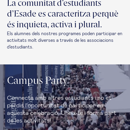
La comunitat d’estudiants
d’Esade es caracteritza perquè
és inquieta, activa i plural.
Els alumnes dels nostres programes poden participar en
activitats molt diverses a través de les associacions
d’estudiants.
Campus Party
Connecta amb altres estudiants i no et
perdis l'oportunitat de participar en
aquesta celebració. Uneix-te i forma part
de les activitats!