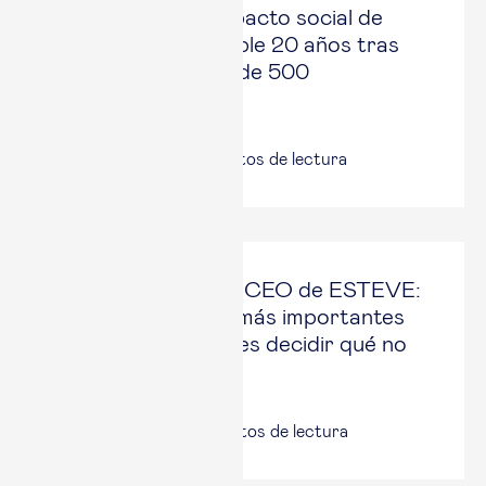
La iniciativa de impacto social de
Esade Alumni cumple 20 años tras
acompañar a más de 500
organizaciones
17 Jun, 2026
|
5
minutos de lectura
Staffan Schüberg, CEO de ESTEVE:
“Una de las cosas más importantes
de una estrategia es decidir qué no
vas a hacer”
16 Jun, 2026
|
4
minutos de lectura