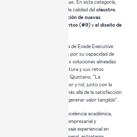
confiado en sus programas. En esta categoría,
Financial Times
destaca la calidad del
claustro
(#6 mundial)
, l
a adquisición de nuevas
habilidades y conocimientos (#9)
y
el diseño de
los programas (#10).
“Los programas a medida de Esade Executive
Education se diferencian por su capacidad de
cocrear con las empresas soluciones alineadas
con su estrategia, su cultura y sus retos
específicos”, ha afirmado Quintano. “La
personalización por sector y rol, junto con la
medición de resultados más allá de la satisfacción
inmediata, es clave para generar valor tangible”.
Este enfoque combina excelencia académica,
conexión con la realidad empresarial y
metodologías de aprendizaje experiencial en
áreas como dirección general, estrategia,