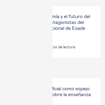
La IA, la geoeconomía y el futuro del
trabajo son los protagonistas del
Encuentro Internacional de Esade
Alumni en Londres
12 Jun, 2026
|
6
minutos de lectura
Últimos artículos
La inteligencia artificial como espejo:
lo que nos revela sobre la enseñanza
del derecho