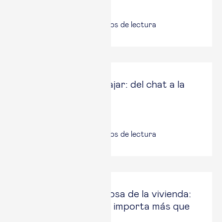
Expansión
5 Jun, 2026
|
6
minutos de lectura
Ponga la IA a trabajar: del chat a la
acción
On Economía
4 Jun, 2026
|
6
minutos de lectura
La fractura silenciosa de la vivienda:
cuando la herencia importa más que
el sueldo