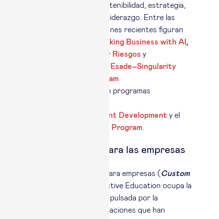
artificial, geopolítica, sostenibilidad, estrategia,
transformación digital y liderazgo. Entre las
novedades y actualizaciones recientes figuran
programas como
Rethinking Business with AI
,
Geopolítica, Economía y Riesgos
y
Beyond Resilience, The Esade–Singularity
Spain Leadership Program
, así como la evolución de programas
consolidados como el
Program for Management Development
y el
Advanced Management Program
.
Valor diferencial para las empresas
En formación a medida para empresas (
Custom
Programs
), Esade Executive Education ocupa la
#13 posición mundial
, impulsada por la
valoración de las organizaciones que han