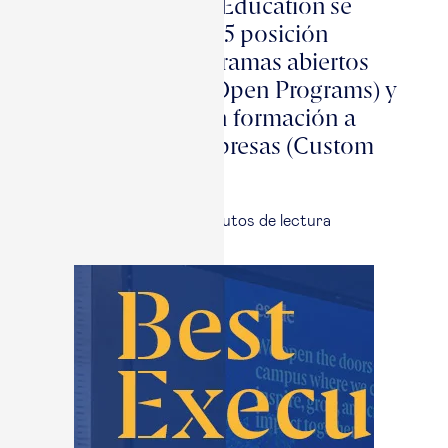
Esade Executive Education se
consolida en la #5 posición
mundial en programas abiertos
para directivos (Open Programs) y
la #13 mundial en formación a
medida para empresas (Custom
Programs)
18 Mayo, 2026
|
3
minutos de lectura