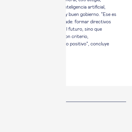
transformación digital, inteligencia artificial,
liderazgo, sostenibilidad y buen gobierno. “Ese es
el valor diferencial de Esade: formar directivos
que no solo se adapten al futuro, sino que
contribuyan a definirlo con criterio,
responsabilidad e impacto positivo”, concluye
Quintano.
Compartir
Facebook
Twitter
Linked in