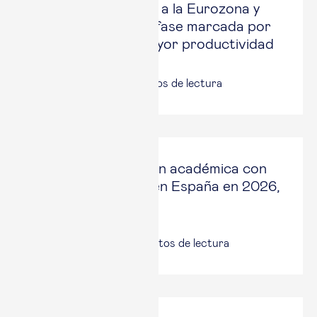
crecimiento frente a la Eurozona y
encara una nueva fase marcada por
la búsqueda de mayor productividad
14 Jul, 2026
|
7
minutos de lectura
Esade, la institución académica con
mejor reputación en España en 2026,
según Merco
23 Jun, 2026
|
2
minutos de lectura