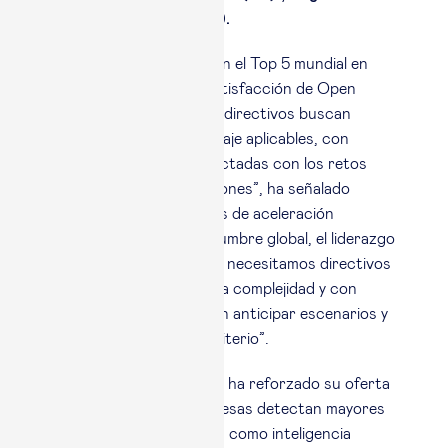
tras su finalización (#2).
“El hecho de situarnos en el Top 5 mundial en
todas las variables de satisfacción de Open
Programs refleja que los directivos buscan
experiencias de aprendizaje aplicables, con
acompañamiento y conectadas con los retos
reales de sus organizaciones”, ha señalado
Quintano. “En momentos de aceleración
tecnológica y la incertidumbre global, el liderazgo
humanista es prioritario: necesitamos directivos
capaces de interpretar la complejidad y con
empatía social, que sepan anticipar escenarios y
tomar decisiones con criterio”.
En este contexto, Esade ha reforzado su oferta
en áreas donde las empresas detectan mayores
brechas de capacidades, como inteligencia