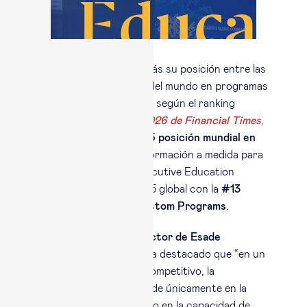
Esade renueva un año más su posición entre las
cinco mejores escuelas del mundo en programas
abiertos para directivos, según el ranking
Executive Education 2026 de Financial Times
,
concretamente, en la
#5 posición mundial en
Open Programs
. En la formación a medida para
las empresas, Esade Executive Education
también alcanza el Top 15 global con la
#13
posición mundial en Custom Programs
.
Michele Quintano, director de Esade
Executive Education,
ha destacado que “en un
entorno cada vez más competitivo, la
diferenciación ya no reside únicamente en la
amplitud de la oferta, sino en la capacidad de