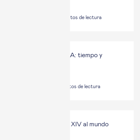
El Confidencial
30 Jun, 2026
|
4
minutos de lectura
La adopción de la IA: tiempo y
talento, primero
Mon Empresarial
18 Jun, 2026
|
2
minutos de lectura
El desafío de León XIV al mundo
empresarial