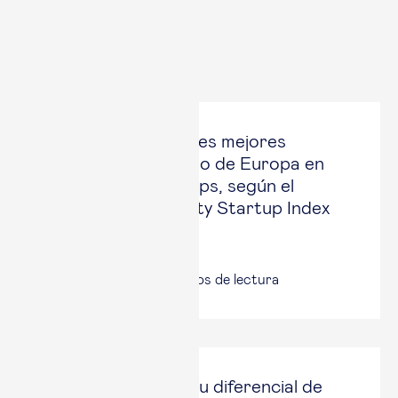
Copiar enlace
Copiado
Últimas noticias
Esade, entre las tres mejores
escuelas de negocio de Europa en
creación de startups, según el
Redstone University Startup Index
2026
17 Jul, 2026
|
4
minutos de lectura
España mantiene su diferencial de