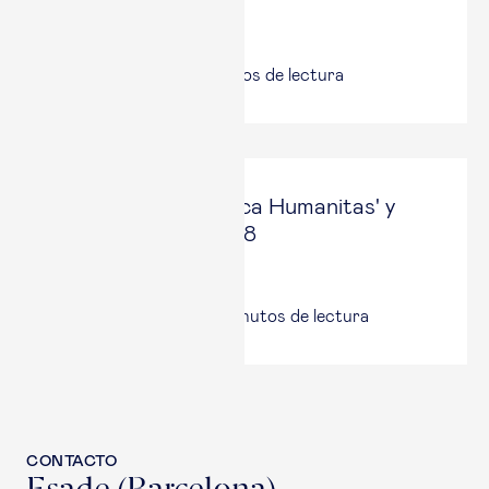
Cinco Días
4 Jun, 2026
|
5
minutos de lectura
León XIV, 'Magnifica Humanitas' y
Anthropic Opus 4.8
ON IA
31 Mayo, 2026
|
17
minutos de lectura
CONTACTO