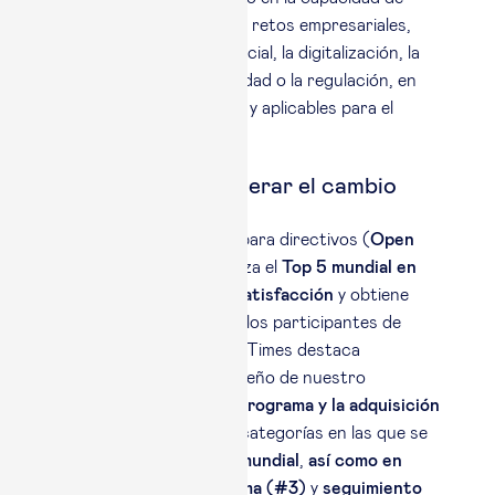
transformar los grandes retos empresariales,
como la inteligencia artificial, la digitalización, la
geopolítica, la sostenibilidad o la regulación, en
herramientas concretas y aplicables para el
directivo”.
Formación para liderar el cambio
En programas abiertos para directivos (
Open
Programs
), Esade alcanza el
Top 5 mundial en
todas las variables de satisfacción
y obtiene
una valoración global de los participantes de
9,85 sobre 10
. Financial Times destaca
especialmente el desempeño de nuestro
claustro, el diseño del programa y la adquisición
de nuevas habilidades
, categorías en las que se
sitúa en la
#4 posición mundial
,
así como en
preparación del programa (#3)
y
seguimiento