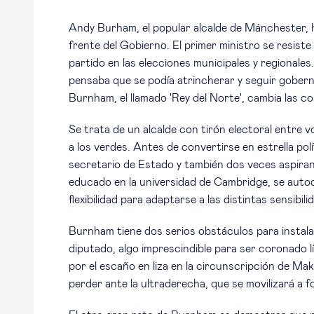
Andy Burham, el popular alcalde de Mánchester, h
frente del Gobierno. El primer ministro se resist
partido en las elecciones municipales y regionale
pensaba que se podía atrincherar y seguir gober
Burnham, el llamado 'Rey del Norte', cambia las co
Se trata de un alcalde con tirón electoral entre v
a los verdes. Antes de convertirse en estrella pol
secretario de Estado y también dos veces aspirant
educado en la universidad de Cambridge, se auto
flexibilidad para adaptarse a las distintas sensibil
Burnham tiene dos serios obstáculos para instala
diputado, algo imprescindible para ser coronado l
por el escaño en liza en la circunscripción de Ma
perder ante la ultraderecha, que se movilizará a f