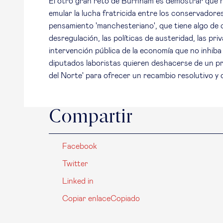
El otro gran reto de Burnham es demostrar que no
emular la lucha fratricida entre los conservadore
pensamiento 'manchesteriano', que tiene algo de c
desregulación, las políticas de austeridad, las pri
intervención pública de la economía que no inhiba
diputados laboristas quieren deshacerse de un pri
del Norte' para ofrecer un recambio resolutivo y 
Compartir
Facebook
Twitter
Linked in
Copiar enlace
Copiado