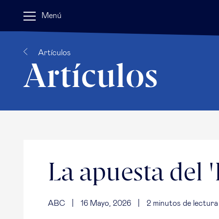
Menú
Artículos
Artículos
La apuesta del '
ABC
|
16 Mayo, 2026
|
2
minutos de lectura