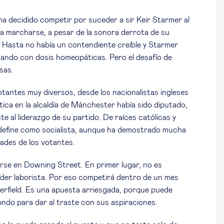
a decidido competir por suceder a sir Keir Starmer al
e a marcharse, a pesar de la sonora derrota de su
s. Hasta no había un contendiente creíble y Starmer
nando con dosis homeopáticas. Pero el desafío de
sas.
otantes muy diversos, desde los nacionalistas ingleses
ítica en la alcaldía de Mánchester había sido diputado,
e al liderazgo de su partido. De raíces católicas y
define como socialista, aunque ha demostrado mucha
idades de los votantes.
rse en Downing Street. En primer lugar, no es
íder laborista. Por eso competirá dentro de un mes
kerfield. Es una apuesta arriesgada, porque puede
ondo para dar al traste con sus aspiraciones.