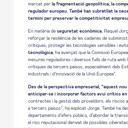
marcat per
la fragmentació geopolítica, la comp
regulador europeu. També han subratllat la neces
termini per preservar la competitivitat empresa
En matèria de
seguretat econòmica
, Raquel Jor
reforçar la resiliència de les cadenes de subminis
crítiques, protegir les tecnologies sensibles i evi
tecnològica
, ha avançat que la Comissió Europea
mesures reguladores i diversos fulls de ruta amb l
crítiques de tercers països, especialment dels Esta
industrials i d’innovació de la Unió Europea”.
Des de la perspectiva empresarial, “aquest nou 
anticipar-se i incorporar factors avui crítics en
contractes i la gestió dels proveïdors, els riscos 
a tercers països”, ha explicat Jorge. També ha de
departaments d’afers públics, d’abordar la transic
el risc reputacional derivat de possibles ciberatac