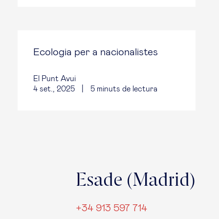
Ecologia per a nacionalistes
El Punt Avui
4 set., 2025
|
5
minuts de lectura
Esade (Madrid)
+34 913 597 714