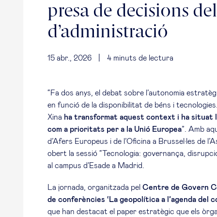
presa de decisions del
d’administració
15 abr., 2026
|
4
minuts de lectura
“Fa dos anys, el debat sobre l’autonomia estratègi
en funció de la disponibilitat de béns i tecnologies.
Xina
ha transformat aquest context i ha situat l
com a prioritats per a la Unió Europea
”. Amb aq
d’Afers Europeus i de l’Oficina a Brussel·les de l’
obert la sessió “Tecnologia: governança, disrupció
al campus d’Esade a Madrid.
La jornada, organitzada pel
Centre de Govern C
de conferències ‘La geopolítica a l’agenda del co
que han destacat el paper estratègic que els òrg