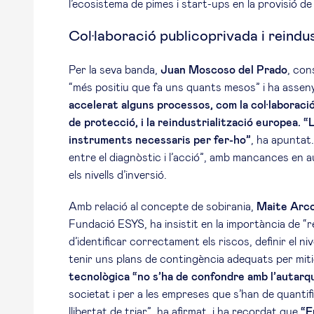
l’ecosistema de pimes i start-ups en la provisió de 
Col·laboració publicoprivada i reindus
Per la seva banda,
Juan Moscoso del Prado
, con
“més positiu que fa uns quants mesos” i ha assen
accelerat alguns processos, com la col·laboració
de protecció, i la reindustrialització europea. 
instruments necessaris per fer-ho”
, ha apuntat
entre el diagnòstic i l’acció”, amb mancances en au
els nivells d’inversió.
Amb relació al concepte de sobirania,
Maite Arc
Fundació ESYS, ha insistit en la importància de “r
d’identificar correctament els riscos, definir el ni
tenir uns plans de contingència adequats per mit
tecnològica “no s’ha de confondre amb l’autarqu
societat i per a les empreses que s’han de quantif
llibertat de triar”, ha afirmat, i ha recordat que
“E