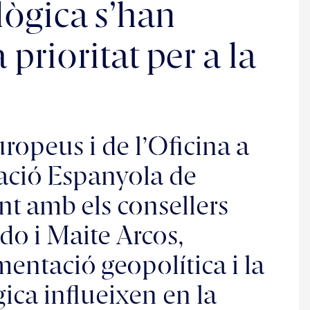
lògica s’han
prioritat per a la
uropeus i de l’Oficina a
iació Espanyola de
nt amb els consellers
o i Maite Arcos,
mentació geopolítica i la
ca influeixen en la