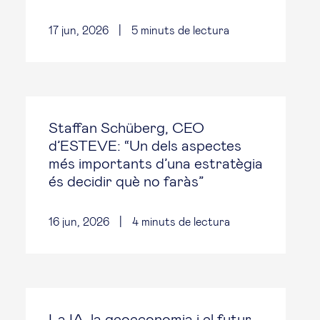
17 jun, 2026
|
5
minuts de lectura
Staffan Schüberg, CEO
d’ESTEVE: “Un dels aspectes
més importants d’una estratègia
és decidir què no faràs”
16 jun, 2026
|
4
minuts de lectura
La IA, la geoeconomia i el futur