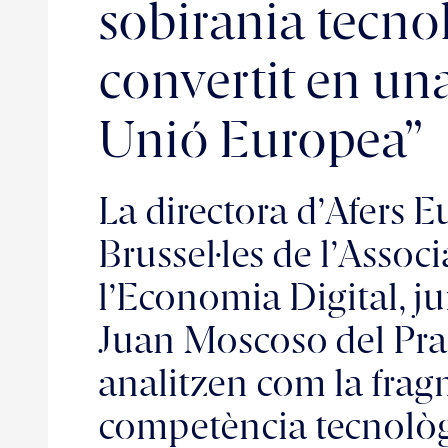
sobirania tecno
convertit en una 
Unió Europea”
La directora d’Afers E
Brussel·les de l’Assoc
l’Economia Digital, ju
Juan Moscoso del Prad
analitzen com la frag
competència tecnològi