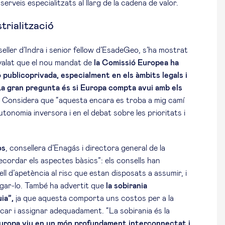
serveis especialitzats al llarg de la cadena de valor.
trialització
seller d’Indra i senior fellow d’EsadeGeo, s’ha mostrat
yalat que el nou mandat de
la Comissió Europea ha
 publicoprivada, especialment en els àmbits legals i
“La gran pregunta és si Europa compta avui amb els
. Considera que “aquesta encara es troba a mig camí
tonomia inversora i en el debat sobre les prioritats i
os
, consellera d’Enagás i directora general de la
ecordar els aspectes bàsics”: els consells han
vell d’apetència al risc que estan disposats a assumir, i
igar-lo. També ha advertit que
la sobirania
ia”,
ja que aquesta comporta uns costos per a la
icar i assignar adequadament. “La sobirania és la
uropa viu en un món profundament interconnectat i