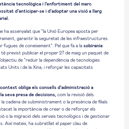
etència tecnològica i l’enfortiment del marc
sitat d’anticipar-se i d’adoptar una visió a llarg
rial.
ge ha assenyalat que “la Unió Europea aposta per
trament, garantir la seguretat de les infraestructures
tar fugues de coneixement”. Pel que fa a la
sobirania
 té previst publicar el proper 27 de maig un paquet de
’objectiu de “reduir la dependència de tecnologies
ts Units i de la Xina, i reforçar les capacitats
context obliga els consells d’administració a
 la seva presa de decisions,
com la revisió dels
a la cadena de subministrament o la presència de filials
stacat la importància de crear o de reforçar els
ió o la migració dels serveis tecnològics i de gestionar
s. Així mateix, ha subratllat el paper clau de