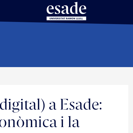
igital) a Esade:
conòmica i la