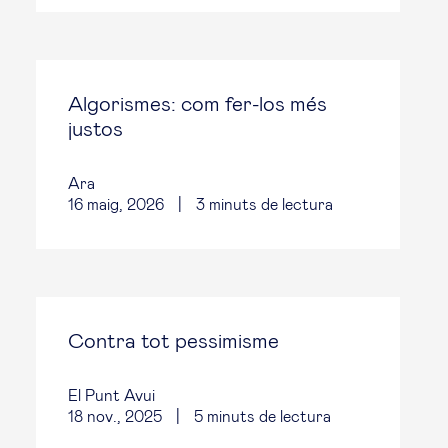
Algorismes: com fer-los més
justos
Ara
16 maig, 2026
|
3
minuts de lectura
Contra tot pessimisme
El Punt Avui
18 nov., 2025
|
5
minuts de lectura