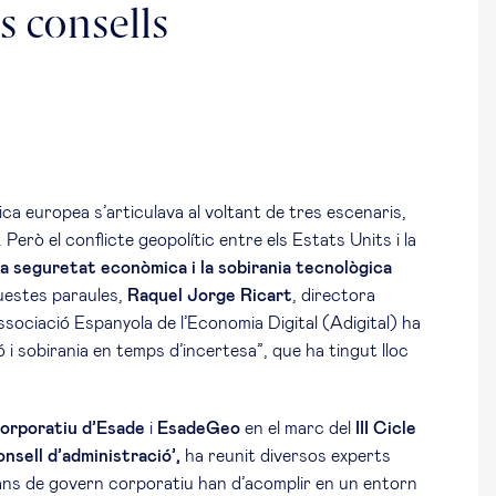
s consells
ca europea s’articulava al voltant de tres escenaris,
 Però el conflicte geopolític entre els Estats Units i la
a seguretat econòmica i la sobirania tecnològica
uestes paraules,
Raquel Jorge Ricart
, directora
Associació Espanyola de l’Economia Digital (Adigital) ha
 i sobirania en temps d’incertesa”, que ha tingut lloc
orporatiu d’Esade
i
EsadeGeo
en el marc del
III Cicle
nsell d’administració’,
ha reunit diversos experts
ans de govern corporatiu han d’acomplir en un entorn